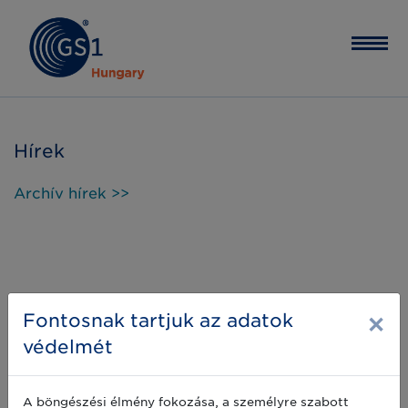
Hírek
Archív hírek >>
×
Fontosnak tartjuk az adatok
védelmét
A böngészési élmény fokozása, a személyre szabott