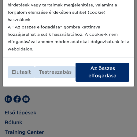
képzésében kap nagy szerepet.
hirdetések vagy tartalmak megjelenítése, valamint a
forgalom elemzése érdekében sütiket (cookie)
használunk.
A "Az összes elfogadása" gombra kattintva
hozzájárulhat a sütik használatához. A cookie-k nem
elfogadásával anonim módon adatokat dolgozhatunk fel a
weboldalon.
Az összes
Elutasít
Testreszabás
elfogadása
Első lépések
Rólunk
Training Center