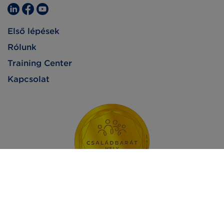
Első lépések
Rólunk
Training Center
Kapcsolat
Impresszum
Adatvédelem
Jogi nyilatkozat