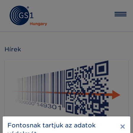
Hírek
×
Fontosnak tartjuk az adatok
A kereskedelmi és fogyasztói