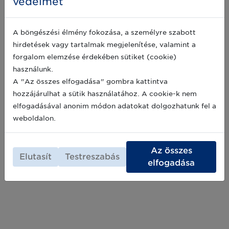
védelmét
árucikkek iparágainak vezető vállalatai
támogatják a GS1-szabványos QR-
A böngészési élmény fokozása, a személyre szabott
kódokra történő áttérést
hirdetések vagy tartalmak megjelenítése, valamint a
50 évvel azután, hogy az első vonalkódot
forgalom elemzése érdekében sütiket (cookie)
beolvasták, a világ legnagyobb vállalatainak 22
felsővezetője aláírt egy globális közös
használunk.
nyilatkozatot, amely a GS1 szabványokkal
A "Az összes elfogadása" gombra kattintva
ellátott QR-kódokra való áttérést szorgalmazza
2024-06-27
hozzájárulhat a sütik használatához. A cookie-k nem
a fogyasztói élmény forradalmasítása
elfogadásával anonim módon adatokat dolgozhatunk fel a
érdekében.
weboldalon.
Archív hírek >>
Az összes
Elutasít
Testreszabás
elfogadása