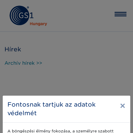
Hírek
Archív hírek >>
×
Fontosnak tartjuk az adatok
védelmét
A böngészési élmény fokozása, a személyre szabott