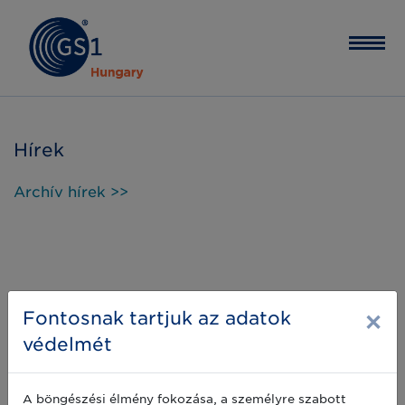
Hírek
Archív hírek >>
×
Fontosnak tartjuk az adatok
védelmét
A böngészési élmény fokozása, a személyre szabott