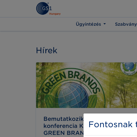
Ügyintézés
Szabvány
Hírek
Bemutatkozik a GS1 BRIDGE
Fontosnak t
konferencia Kiemelt kiállítója: a
GREEN BRANDS Hungary