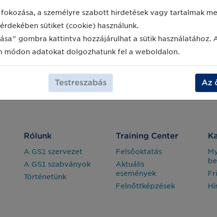
fokozása, a személyre szabott hirdetések vagy tartalmak meg
érdekében sütiket (cookie) használunk.
ása" gombra kattintva hozzájárulhat a sütik használatához. 
2022-10-01
m módon adatokat dolgozhatunk fel a weboldalon.
Testreszabás
Az 
Rólunk
Training Center
Ka
A GS1 szervezet
Felsőoktatás
M
be
A GS1 szabványok
Aktuális
események
Fr
Történetünk
Felnőttképzések
Hí