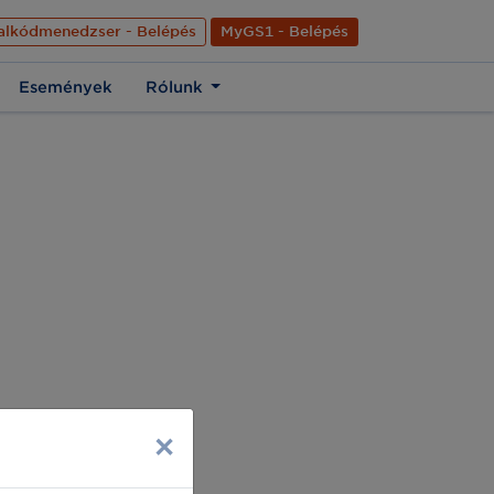
nyelve
Hírek
Kapcsolat
Rólunk
EN
alkódmenedzser - Belépés
MyGS1 - Belépés
Események
Rólunk
×