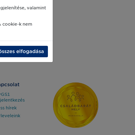
jelenítése, valamint
A cookie-k nem
összes elfogadása
pcsolat
yGS1
jelentkezés
iss hírek
rleveleink