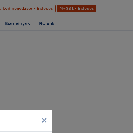
nyelve
Hírek
Kapcsolat
Rólunk
EN
alkódmenedzser - Belépés
MyGS1 - Belépés
Események
Rólunk
×