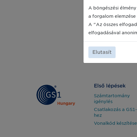
A böngészési élmény 
a forgalom elemzése 
A "Az összes elfogad
elfogadásával anoni
Elutasít
Első lépések
Számtartomány
igénylés
Csatlakozás a GS1-
hez
Vonalkód készítése