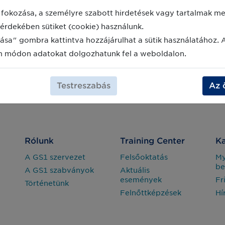
fokozása, a személyre szabott hirdetések vagy tartalmak meg
érdekében sütiket (cookie) használunk.
ása" gombra kattintva hozzájárulhat a sütik használatához. 
m módon adatokat dolgozhatunk fel a weboldalon.
Testreszabás
Az 
Rólunk
Training Center
Ka
A GS1 szervezet
Felsőoktatás
M
be
A GS1 szabványok
Aktuális
események
Fr
Történetünk
Felnőttképzések
Hí