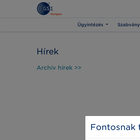
Ügyintézés
Szabvány
Hírek
Archív hírek >>
Fontosnak t