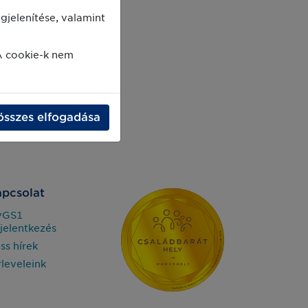
jelenítése, valamint
A cookie-k nem
összes elfogadása
pcsolat
yGS1
jelentkezés
iss hírek
rleveleink