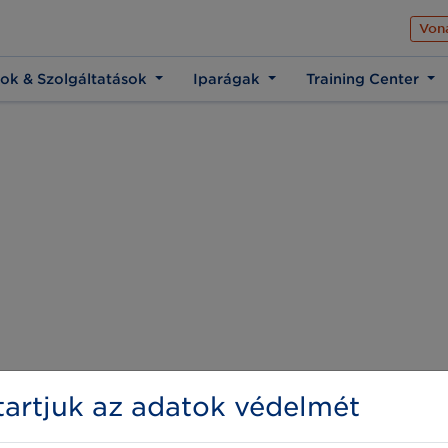
Az üzleti élet közös 
Von
ok & Szolgáltatások
Iparágak
Training Center
artjuk az adatok védelmét