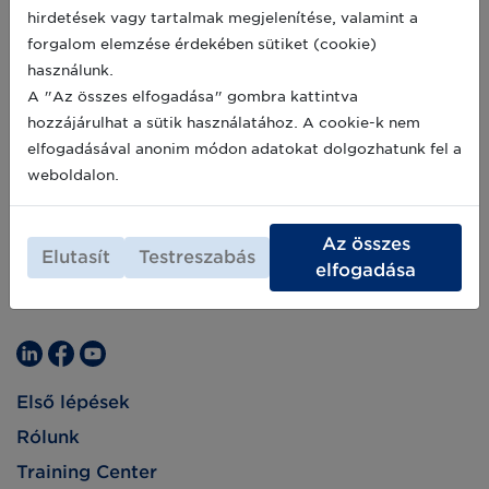
Nemzeti Agrárgazdasági Kamara által 2022.
hirdetések vagy tartalmak megjelenítése, valamint a
május 31-én megtartott, „Intelligens
forgalom elemzése érdekében sütiket (cookie)
mezőgazdaság, digitalizált élelmiszeripar”
használunk.
című rendezvényen ezekre a kérdésekre
keresték a válaszokat.
A "Az összes elfogadása" gombra kattintva
hozzájárulhat a sütik használatához. A cookie-k nem
elfogadásával anonim módon adatokat dolgozhatunk fel a
weboldalon.
Az összes
Elutasít
Testreszabás
elfogadása
Első lépések
Rólunk
Training Center