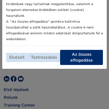
fejleszteni és évről évre felváltva tartják majd
hirdetések vagy tartalmak megjelenítése, valamint a
meg a két aláíró egyetemen.
forgalom elemzése érdekében sütiket (cookie)
használunk.
A "Az összes elfogadása" gombra kattintva
hozzájárulhat a sütik használatához. A cookie-k nem
elfogadásával anonim módon adatokat dolgozhatunk fel a
weboldalon.
Az összes
Elutasít
Testreszabás
elfogadása
Első lépések
Rólunk
Training Center