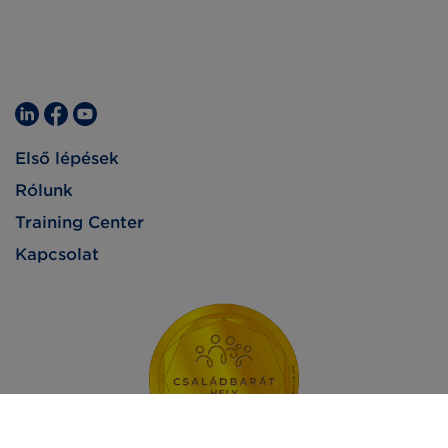
Első lépések
Rólunk
Training Center
Kapcsolat