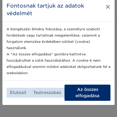
×
Fontosnak tartjuk az adatok
védelmét
A böngészési élmény fokozása, a személyre szabott
A LEI kód nélküli pénzügyi tranzakció
hirdetések vagy tartalmak megjelenítése, valamint a
olyan, mint útlevél nélkül utazni…
forgalom elemzése érdekében sütiket (cookie)
használunk.
A LEI kód a pénzügyi világban éppen olyan
szerepet tölt be a cégek életében, mint egy
A "Az összes elfogadása" gombra kattintva
ember életében a személyi igazolvány vagy az
hozzájárulhat a sütik használatához. A cookie-k nem
útlevél. Ha nincs érvényes útlevele, akkor
elfogadásával anonim módon adatokat dolgozhatunk fel a
bizonyos pénzügyi tranzakciók végrehajtását
2024-10-01
weboldalon.
megtagadhatják a vállalkozásától.
Archív hírek >>
Az összes
Elutasít
Testreszabás
elfogadása