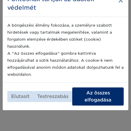
×
védelmét
Külön utakon vagy közös nyelven? –
A böngészési élmény fokozása, a személyre szabott
Hatékonyság a kereskedelemben és a
logisztikában
hirdetések vagy tartalmak megjelenítése, valamint a
forgalom elemzése érdekében sütiket (cookie)
Beszállítóként vagy kereskedőként a vállalatok
használunk.
többségének komoly nehézségeket okoznak a
hibás termékadatokból és a partnerek közötti
A "Az összes elfogadása" gombra kattintva
pontatlan kommunikációból származó
hozzájárulhat a sütik használatához. A cookie-k nem
félreértések és plusz költségek. Az üzleti
2026-01-13
elfogadásával anonim módon adatokat dolgozhatunk fel a
partnerek eltérő elvárásai és eltérő gyakorlata a
belistázás, címkézés, vagy a bevételezés
weboldalon.
kapcsán, vagy az ebből eredő pontatlan
Archív hírek >>
készletnyilvántartás plusz feladatokat, és
rengeteg erőforrást igényel.
Az összes
Elutasít
Testreszabás
elfogadása