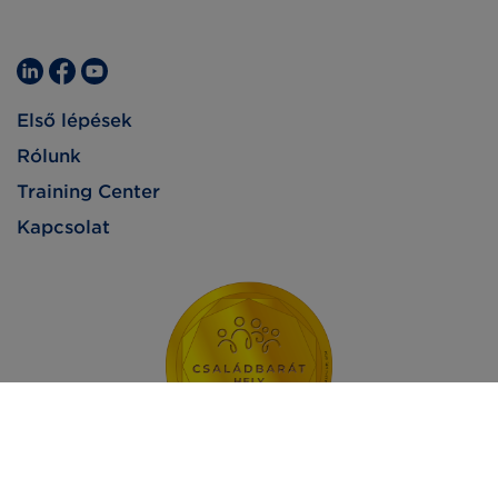
Első lépések
Rólunk
Training Center
Kapcsolat