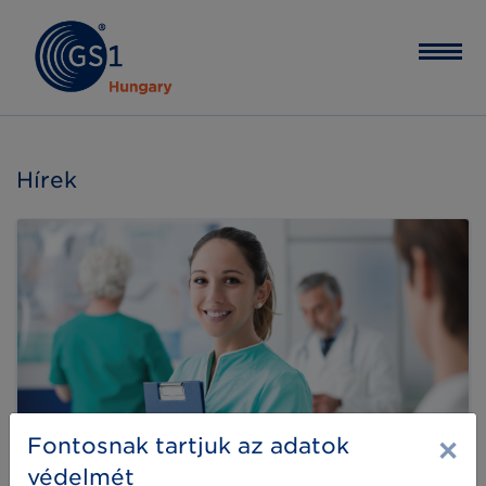
Hírek
×
Fontosnak tartjuk az adatok
védelmét
Magyar kórház először mutatja be