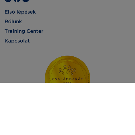
Első lépések
Rólunk
Training Center
Kapcsolat
Impresszum
Adatvédelem
Jogi nyilatkozat