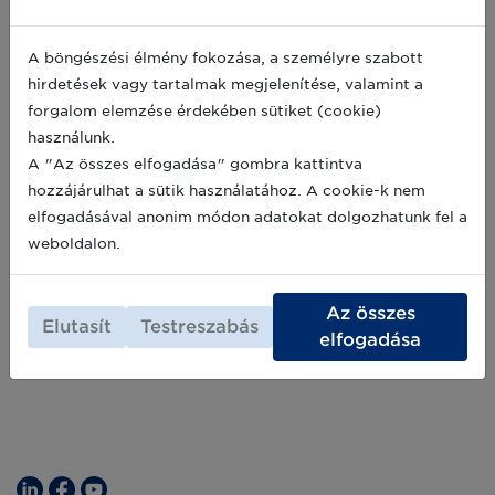
sikereit a Globális Egészségügyi
konferencián!
A böngészési élmény fokozása, a személyre szabott
A 37. Global GS1 Healthcare Conference
hirdetések vagy tartalmak megjelenítése, valamint a
keretein belül először hallható magyar kórház
forgalom elemzése érdekében sütiket (cookie)
sikeres GS1 szabványbevezetése. Hallgassa
használunk.
meg az egri Markhot Ferenc Kórház előadását
a párizsi konferencián!
A "Az összes elfogadása" gombra kattintva
2022-09-09
hozzájárulhat a sütik használatához. A cookie-k nem
elfogadásával anonim módon adatokat dolgozhatunk fel a
Archív hírek >>
weboldalon.
Az összes
Elutasít
Testreszabás
elfogadása