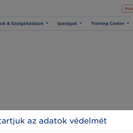
Az üzleti élet közös 
Von
ok & Szolgáltatások
Iparágak
Training Center
artjuk az adatok védelmét