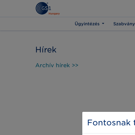
Ügyintézés
Szabvány
Hírek
Archív hírek >>
Fontosnak t