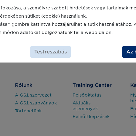
fokozása, a személyre szabott hirdetések vagy tartalmak meg
érdekében sütiket (cookie) használunk.
ása" gombra kattintva hozzájárulhat a sütik használatához. 
m módon adatokat dolgozhatunk fel a weboldalon.
Testreszabás
Az 
Rólunk
Training Center
Ka
A GS1 szervezet
Felsőoktatás
M
be
A GS1 szabványok
Aktuális
események
Fr
Történetünk
Felnőttképzések
Hí