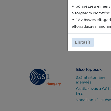
A böngészési élmény 
a forgalom elemzése 
A "Az összes elfogad
elfogadásával anoni
Elutasít
Első lépések
Számtartomány
igénylés
Csatlakozás a GS1-
hez
Vonalkód készítése