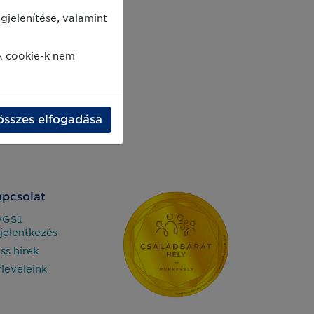
jelenítése, valamint
A cookie-k nem
összes elfogadása
pcsolat
yGS1
jelentkezés
iss hírek
rleveleink