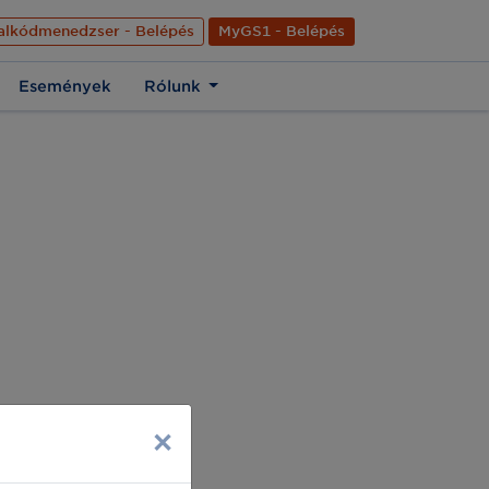
nyelve
Hírek
Kapcsolat
Rólunk
EN
alkódmenedzser - Belépés
MyGS1 - Belépés
Események
Rólunk
×