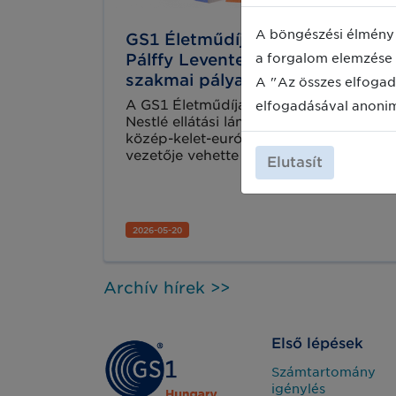
A böngészési élmény 
GS1 Életműdíjjal ismerték el
a forgalom elemzése 
Pálffy Levente kiemelkedő
szakmai pályafutását
A "Az összes elfogad
A GS1 Életműdíjat Pálffy Levente, a
elfogadásával anoni
Nestlé ellátási lánc igazgatója és
közép-kelet-európai vevőellátási
vezetője vehette át.
Elutasít
2026-05-20
Archív hírek >>
Első lépések
Számtartomány
igénylés