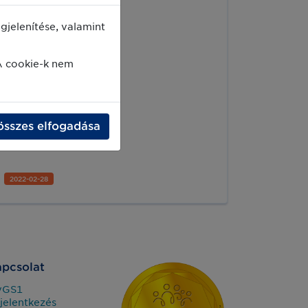
meghatározót alkottak a GS1
szabványok világában,
jelenítése, valamint
szakemberként és vezetőként is
nagyban hozzájárultak Társaságunk
A cookie-k nem
hazai és nemzetközi sikereihez,
jelenlegi stabilitásához és jövőjéhez. A
GS1 Életműdíj 2022 díjazottjai: Viszkei
György és Magyar Béla.
összes elfogadása
2022-02-28
pcsolat
yGS1
jelentkezés