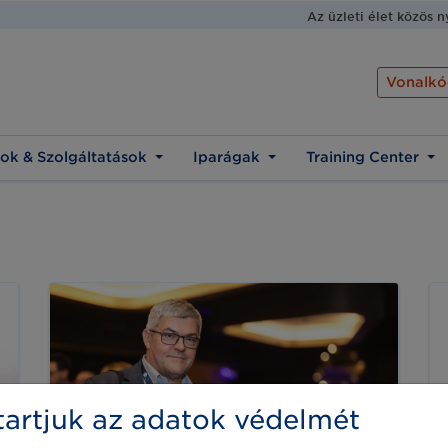
Az üzleti élet közös 
Vonalkó
ok & Szolgáltatások
Iparágak
Training Center
artjuk az adatok védelmét