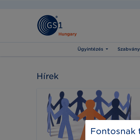
Ügyintézés
Szabvány
Hírek
Fontosnak t