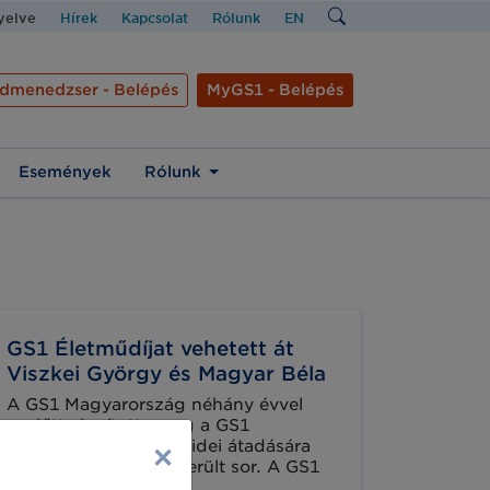
nyelve
Hírek
Kapcsolat
Rólunk
EN
dmenedzser - Belépés
MyGS1 - Belépés
Események
Rólunk
GS1 Életműdíjat vehetett át
Viszkei György és Magyar Béla
A GS1 Magyarország néhány évvel
ezelőtt alapította meg a GS1
×
Életműdíjat, melynek idei átadására
2022. február 25-én került sor. A GS1
Életműdíjat azok kapják, akik