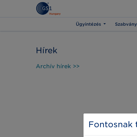
Ügyintézés
Szabvány
Hírek
Archív hírek >>
Fontosnak t