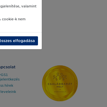
jelenítése, valamint
A cookie-k nem
összes elfogadása
pcsolat
yGS1
jelentkezés
iss hírek
rleveleink