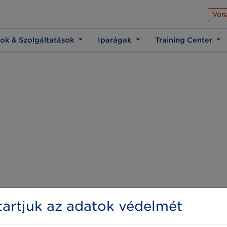
Az üzleti élet közös 
Von
ok & Szolgáltatások
Iparágak
Training Center
artjuk az adatok védelmét