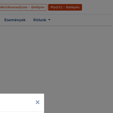
nyelve
Hírek
Kapcsolat
Rólunk
EN
alkódmenedzser - Belépés
MyGS1 - Belépés
Események
Rólunk
×