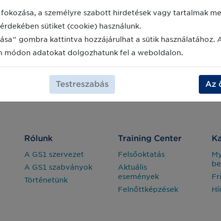
fokozása, a személyre szabott hirdetések vagy tartalmak meg
érdekében sütiket (cookie) használunk.
ása" gombra kattintva hozzájárulhat a sütik használatához. 
m módon adatokat dolgozhatunk fel a weboldalon.
Testreszabás
Az 
Rólunk
Training Center
Ka
A GS1 szervezet
Felsőoktatás
M
be
A GS1 szabványok
Aktuális
események
Fr
Történetünk
Felnőttképzések
Hí