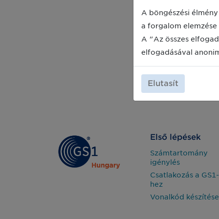
A böngészési élmény 
a forgalom elemzése 
A "Az összes elfogad
elfogadásával anoni
Elutasít
Első lépések
Számtartomány
igénylés
Csatlakozás a GS1-
hez
Vonalkód készítése