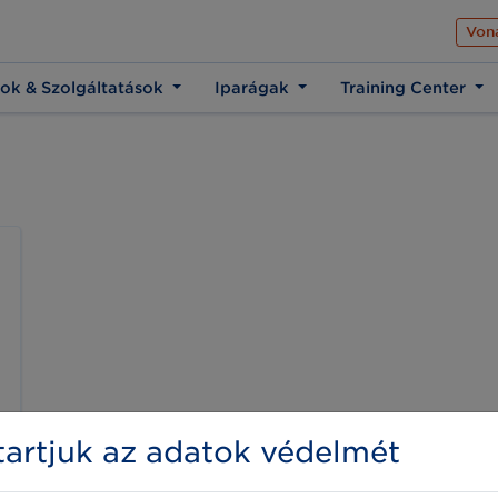
Az üzleti élet közös 
Von
ok & Szolgáltatások
Iparágak
Training Center
artjuk az adatok védelmét