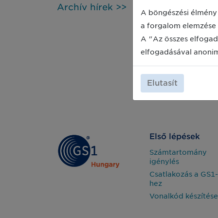
Archív hírek >>
melyek többek között elősegítik a
A böngészési élmény 
jogszabályoknak történő megfelelést
a forgalom elemzése 
és a korszerű betegbiztonsági
folyamatok bevezetését.
A "Az összes elfogad
elfogadásával anoni
Elutasít
Első lépések
Számtartomány
igénylés
Csatlakozás a GS1-
hez
Vonalkód készítése