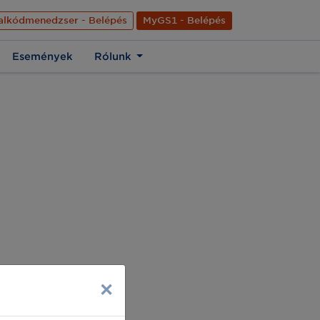
nyelve
Hírek
Kapcsolat
Rólunk
EN
alkódmenedzser - Belépés
MyGS1 - Belépés
Események
Rólunk
×