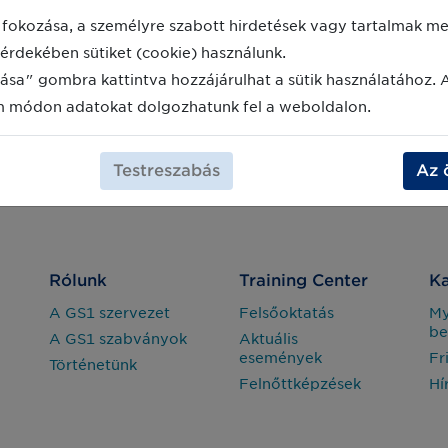
fokozása, a személyre szabott hirdetések vagy tartalmak meg
érdekében sütiket (cookie) használunk.
ása" gombra kattintva hozzájárulhat a sütik használatához. 
m módon adatokat dolgozhatunk fel a weboldalon.
Testreszabás
Az 
Rólunk
Training Center
Ka
A GS1 szervezet
Felsőoktatás
M
be
A GS1 szabványok
Aktuális
események
Fr
Történetünk
Felnőttképzések
Hí