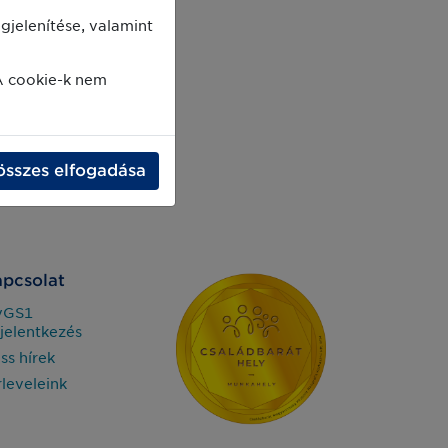
jelenítése, valamint
A cookie-k nem
összes elfogadása
pcsolat
yGS1
jelentkezés
iss hírek
rleveleink