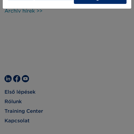
már használatban lévő nyílt és nemzetközi
termékadat szabványok segítségével.
Archív hírek >>
Első lépések
Rólunk
Training Center
Kapcsolat