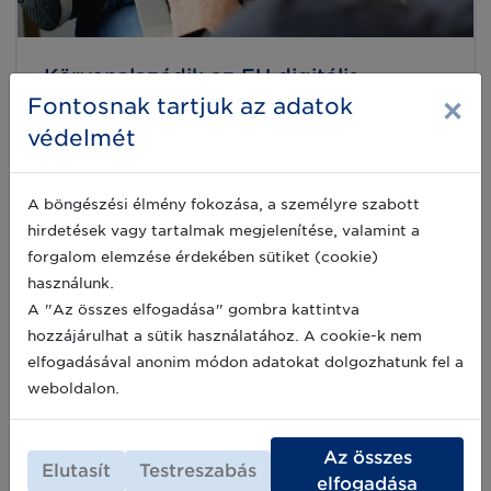
Körvonalazódik az EU digitális
×
termékútlevél koncepciója
Fontosnak tartjuk az adatok
A GS1 Európa felhívást intézett a GS1
védelmét
közössége és az európai tagszervezetek felé
az Európai Unió digitális termék útlevél
koncepciójának megismertetésére az „EU
A böngészési élmény fokozása, a személyre szabott
Digital Product Passport Revealed: Time to
2023-02-22
hirdetések vagy tartalmak megjelenítése, valamint a
act!” című írásában. Az alábbiakban ebből
olvashatnak.
forgalom elemzése érdekében sütiket (cookie)
használunk.
A "Az összes elfogadása" gombra kattintva
Közös kezdeményezés az EU digitális
hozzájárulhat a sütik használatához. A cookie-k nem
termékútlevél bevezetésére
elfogadásával anonim módon adatokat dolgozhatunk fel a
Az EuroCommerce és a GS1 in Europe nyílt,
weboldalon.
befogadó és decentralizált EU Digitális
termékútlevél bevezetését szorgalmazza,
amely által a vállalatok és a fogyasztók is
Az összes
környezetbarát és fenntarthatóbb
2022-02-25
Elutasít
Testreszabás
választásokkal és befektetésekkel élhetnek, a
elfogadása