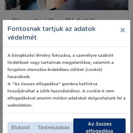
Körvonalazódik az EU digitális
×
termékútlevél koncepciója
Fontosnak tartjuk az adatok
A GS1 Európa felhívást intézett a GS1
védelmét
közössége és az európai tagszervezetek felé
az Európai Unió digitális termék útlevél
koncepciójának megismertetésére az „EU
A böngészési élmény fokozása, a személyre szabott
Digital Product Passport Revealed: Time to
2023-02-22
hirdetések vagy tartalmak megjelenítése, valamint a
act!” című írásában. Az alábbiakban ebből
olvashatnak.
forgalom elemzése érdekében sütiket (cookie)
használunk.
A "Az összes elfogadása" gombra kattintva
Globális, nyílt szabványok hatása az
hozzájárulhat a sütik használatához. A cookie-k nem
Európai körkörös gazdaságra
elfogadásával anonim módon adatokat dolgozhatunk fel a
A Deloitte egyik idei jelentése a nemzetközi,
weboldalon.
nyílt szabványok alkalmazásának előnyeire
mutat rá az Európai Unió körkörös gazdasági
tervei kapcsán. Az Európai Bizottság által
Az összes
kiadott új körforgásos gazdasági csomag
2022-07-04
Elutasít
Testreszabás
nagy hangsúlyt fektet a fenntarthatóságra és
elfogadása