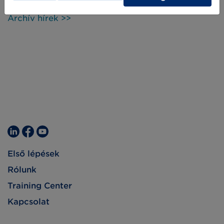
egyik sarkalatos pontja a Digitális
termékútlevelek (Digital Product Passport)
Archív hírek >>
bevezetése, melyek kapcsán a szabványos
megoldások is reflektorfénybe kerültek.
Első lépések
Rólunk
Training Center
Kapcsolat