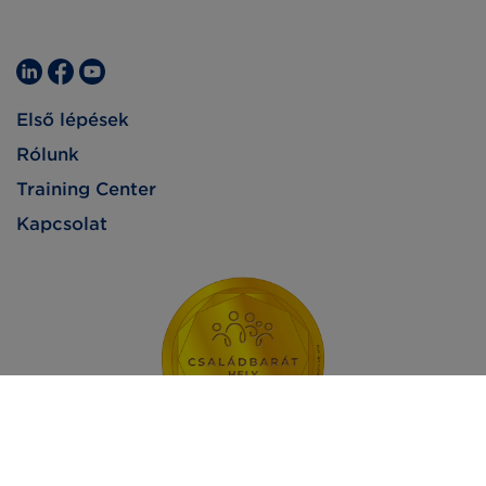
Első lépések
Rólunk
Training Center
Kapcsolat