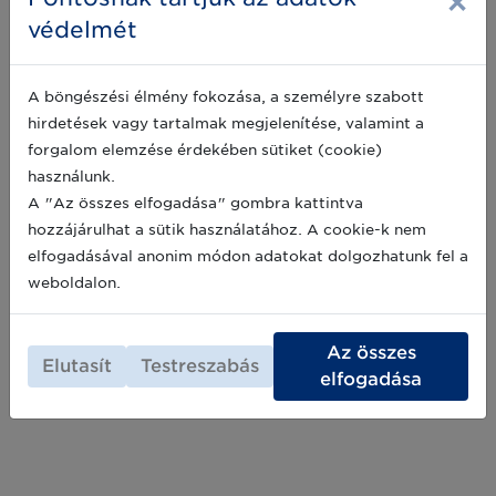
×
védelmét
DRS Workshopot szerveznek
szakértőink a GS1 Retail Platform
A böngészési élmény fokozása, a személyre szabott
keretében
hirdetések vagy tartalmak megjelenítése, valamint a
forgalom elemzése érdekében sütiket (cookie)
A GS1 Retail Platform keretében
megszervezett DRS Workshop minden olyan
használunk.
kérdés megvitatásának fóruma a
A "Az összes elfogadása" gombra kattintva
visszaváltásban érintett termékek GTIN
hozzájárulhat a sütik használatához. A cookie-k nem
számával, vonalkódos jelölésével,
2025-04-14
elfogadásával anonim módon adatokat dolgozhatunk fel a
adatkezelésével és adatkommunikációjával
kapcsolatban, amit még máshol nem tudtál
weboldalon.
feltenni és szeretnéd megismerni, hogy a
Archív hírek >>
többieknek milyen megoldásai vannak az
adott témában. Már lehet regisztrálni!
Az összes
Elutasít
Testreszabás
elfogadása