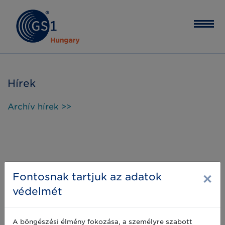
Hírek
Archív hírek >>
×
Fontosnak tartjuk az adatok
védelmét
A böngészési élmény fokozása, a személyre szabott