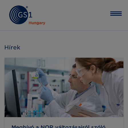
Hírek
Meghívó a NOR változásairól szóló