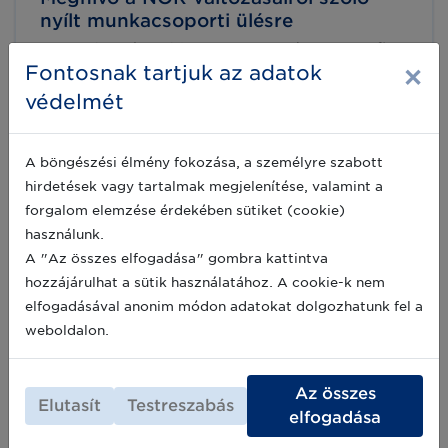
nyílt munkacsoporti ülésre
Az NNGYK és a GS1 Magyarország Nonprofit
×
Zrt. tisztelettel meghívja az érdeklődőket a
Fontosnak tartjuk az adatok
Magyar Egészségügyi Felhasználó Csoport
védelmét
(MEFCS) Cikktörzs munkacsoportjának soron
következő nyílt online ülésére.
2025-10-14
A böngészési élmény fokozása, a személyre szabott
hirdetések vagy tartalmak megjelenítése, valamint a
forgalom elemzése érdekében sütiket (cookie)
Meghívó az Egészségügyi
használunk.
Felhasználói Csoport Cikktörzs
A "Az összes elfogadása" gombra kattintva
munkacsoportjának ülésére
hozzájárulhat a sütik használatához. A cookie-k nem
A GS1 Magyarország ezúton tisztelettel
elfogadásával anonim módon adatokat dolgozhatunk fel a
meghívja Önt a Magyar GS1 Egészségügyi
Felhasználói Csoport újrainduló Cikktörzs
weboldalon.
munkacsoportjának ülésére.
2023-01-12
Az összes
Elutasít
Testreszabás
elfogadása
Archív hírek >>