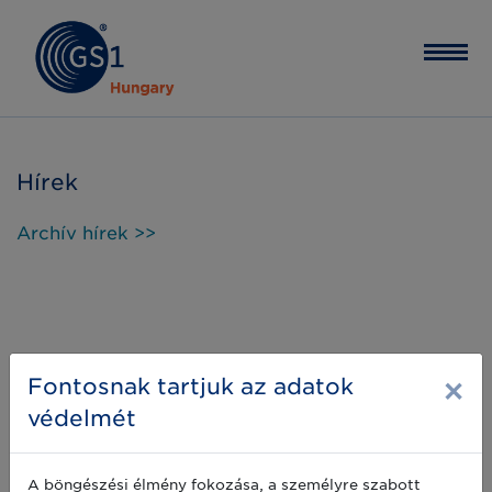
Hírek
Archív hírek >>
×
Fontosnak tartjuk az adatok
védelmét
A böngészési élmény fokozása, a személyre szabott