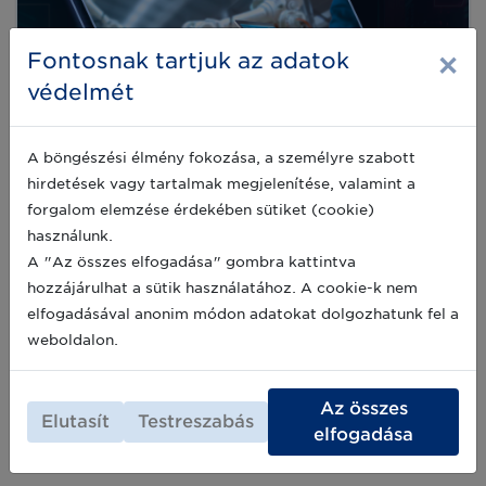
×
Fontosnak tartjuk az adatok
védelmét
A böngészési élmény fokozása, a személyre szabott
hirdetések vagy tartalmak megjelenítése, valamint a
forgalom elemzése érdekében sütiket (cookie)
A GS1 BRIDGE 2025 konferencia
használunk.
programja – Az Én, a Robot szekció
A "Az összes elfogadása" gombra kattintva
Az üzleti világ folyamatos változásban van, és
hozzájárulhat a sütik használatához. A cookie-k nem
azok a vállalkozások, amelyek naprakészen
elfogadásával anonim módon adatokat dolgozhatunk fel a
követik a legújabb technológiai és üzleti
trendeket, komoly versenyelőnyre tehetnek
weboldalon.
szert. A GS1 BRIDGE 2025 konferencia
2025-01-31
egyedülálló platformot biztosít az innovatív
megoldások megismerésére és a szakmai
Az összes
Elutasít
Testreszabás
párbeszédre is. Március 12-én elmerülünk
Archív hírek >>
elfogadása
ezekben a témákban is az ÉN, A ROBOT
szekciónkban: