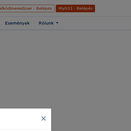
nyelve
Hírek
Kapcsolat
Rólunk
EN
alkódmenedzser - Belépés
MyGS1 - Belépés
Események
Rólunk
×