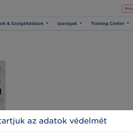
Az üzleti élet közös 
Von
ok & Szolgáltatások
Iparágak
Training Center
artjuk az adatok védelmét