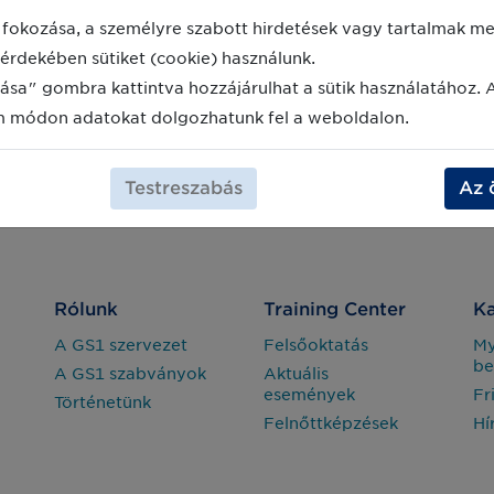
fokozása, a személyre szabott hirdetések vagy tartalmak meg
érdekében sütiket (cookie) használunk.
ása" gombra kattintva hozzájárulhat a sütik használatához. 
m módon adatokat dolgozhatunk fel a weboldalon.
Testreszabás
Az 
Rólunk
Training Center
Ka
A GS1 szervezet
Felsőoktatás
M
be
A GS1 szabványok
Aktuális
események
Fr
Történetünk
Felnőttképzések
Hí