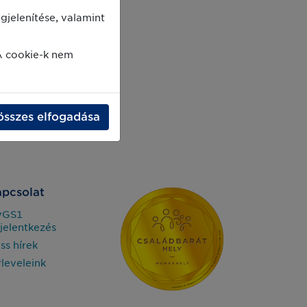
jelenítése, valamint
A cookie-k nem
összes elfogadása
pcsolat
yGS1
jelentkezés
iss hírek
rleveleink