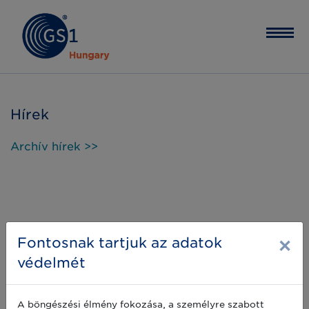
Hírek
Archív hírek >>
×
Fontosnak tartjuk az adatok
védelmét
A böngészési élmény fokozása, a személyre szabott