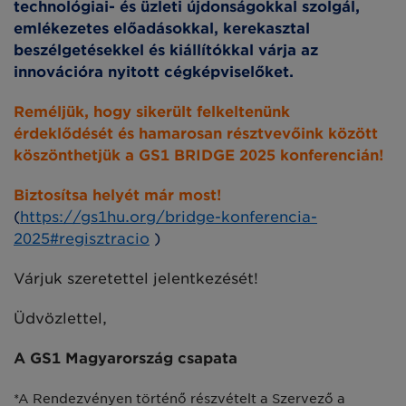
technológiai- és üzleti újdonságokkal szolgál,
emlékezetes előadásokkal, kerekasztal
beszélgetésekkel és kiállítókkal várja az
innovációra nyitott cégképviselőket.
Reméljük, hogy sikerült felkeltenünk
érdeklődését és hamarosan résztvevőink között
köszönthetjük a GS1 BRIDGE 2025 konferencián!
Biztosítsa helyét már most!
(
https://gs1hu.org/bridge-konferencia-
2025#regisztracio
)
Várjuk szeretettel jelentkezését!
Üdvözlettel,
A GS1 Magyarország csapata
*A Rendezvényen történő részvételt a Szervező a