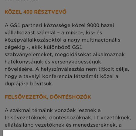
KÖZEL 400 RÉSZTVEVŐ
A GS1 partneri közössége közel 9000 hazai
vállalkozást számlál – a mikro-, kis- és
középvállalkozásoktól a nagy multinacionális
cégekig -, akik különböző GS1
szabványelemeket, megoldásokat alkalmaznak
hatékonyságuk és versenyképességük
növelésére. A helyszínválasztás nem titkolt célja,
hogy a tavalyi konferencia létszámát közel a
duplájára bővítsük.
FELSŐVEZETŐK, DÖNTÉSHOZÓK
A szakmai témáink vonzóak lesznek a
felsővezetőknek, döntéshozóknak, IT vezetőknek,
ellátásilánc vezetőknek és menedzsereknek, a
minőségbiztosításért felelős szakembereknek, a