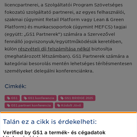
licencpartnerei, a Szolgáltatói Program Szövetséges
fokozatú szolgáltató partnerei, az egyes felhasználói,
szakmai (úgymint Retail Platform vagy Lean & Green
Platform) és munkacsoportok (úgymint MEFCS) tagjai
(együtt: „GS1 Partnerek”) számára a Szervezővel
fennálló jogviszonyuk/együttműködésük keretében,
külön
részvételi díj felszámítása nélkül
biztosítja
(meghatározott létszámban). GS1 Partnerek számára a
kategóriai besorolás mentén lehetséges térítésmentesen
személyeket delegálni konferenciánkra.
Cimkék:
GS1
GS1 konferencia
GS1 BRIDGE 2025
GS1 partneri konferencia
Kódolt Jövő
Talán ez a cikk is érdekelheti:
Verified by GS1 a termék- és cégadatok