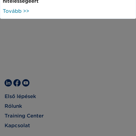
hitelességéért
Tovább >>
Első lépések
Rólunk
Training Center
Kapcsolat