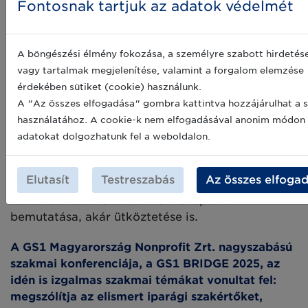
Fontosnak tartjuk az adatok védelmét
logisztikai-, kereskedelmi- és értékesítési
vezetőknek, projektmenedzsereknek, stb.
3 SZEKCIÓTEREM, KÖZEL 50 SZAKÉRTŐ,
A böngészési élmény fokozása, a személyre szabott hirdetés
INSPIRÁLÓ TÉMÁK
vagy tartalmak megjelenítése, valamint a forgalom elemzése
érdekében sütiket (cookie) használunk.
A BRIDGE 2025 konferencia keretében 3
A "Az összes elfogadása" gombra kattintva hozzájárulhat a s
párhuzamos szekcióteremben közel 50 meghívott
használatához. A cookie-k nem elfogadásával anonim módon
előadó, szakértő osztja majd meg értékes
adatokat dolgozhatunk fel a weboldalon.
gondolatait és tapasztalatait, tanácsait a
résztvevőkkel előadások és kerekasztal
Elutasít
Testreszabás
Az összes elfoga
beszélgetések keretében. A programnak szerves
része lesz többféle szakmai nézőpont
bemutatása, akár ütköztetése is.
A GS1 Magyarország Nonprofit Zrt. nagyszabású
szakmai konferenciája, a GS1 BRIDGE 2025, az
idén is izgalmas szakmai témákat vonultat fel:
megszólítja az elismert iparági szakértőket,