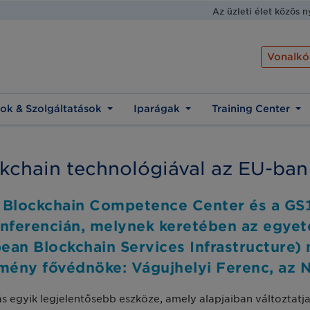
Az üzleti élet közös 
Vonalkó
ok & Szolgáltatások
Iparágak
Training Center
ckchain technológiával az EU-ban 
 Blockchain Competence Center és a GS1
onferencián, melynek keretében az egye
ean Blockchain Services Infrastructure)
emény fővédnöke: Vágujhelyi Ferenc, az 
lás egyik legjelentősebb eszköze, amely alapjaiban változtat