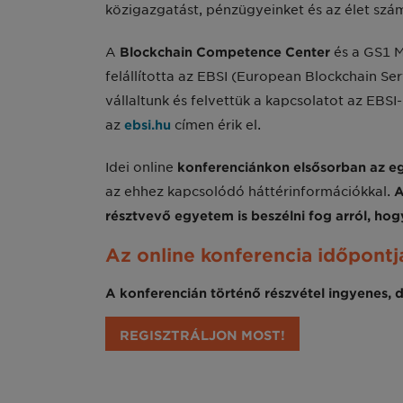
közigazgatást, pénzügyeinket és az élet szám
A
Blockchain Competence Center
és a GS1 M
felállította az EBSI (European Blockchain Ser
vállaltunk és felvettük a kapcsolatot az EBS
az
ebsi.hu
címen érik el.
Idei online
konferenciánkon elsősorban az e
az ehhez kapcsolódó háttérinformációkkal.
A
résztvevő egyetem is beszélni fog arról, ho
Az online konferencia időpontj
A konferencián történő részvétel ingyenes, d
REGISZTRÁLJON MOST!