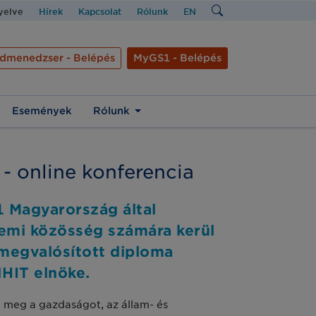
nyelve
Hírek
Kapcsolat
Rólunk
EN
dmenedzser - Belépés
MyGS1 - Belépés
Események
Rólunk
- online konferencia
 Magyarország által
temi közösség számára kerül
 megvalósított diploma
NHIT elnöke.
ja meg a gazdaságot, az állam- és