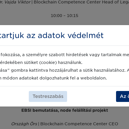
r. Vajda Viktor
| Blockchain Competence Center Head of Leg
10:00 – 10:15
Blockchain technológia röviden
artjuk az adatok védelmét
lázsi György
| Blockchain Competence Center Head of Prod
fokozása, a személyre szabott hirdetések vagy tartalmak meg
10:15 – 10:30
érdekében sütiket (cookie) használunk.
Az Európai Blockchain Partnerség (EBP) bemutatása
ása" gombra kattintva hozzájárulhat a sütik használatához. 
m módon adatokat dolgozhatunk fel a weboldalon.
Urbán Viktor
| Digitális Jólét Program szakértő
Testreszabás
Az 
10:30 – 10:45
EBSI bemutatása, node felállítási projekt
Országh Örs
| Blockchain Competence Center CEO