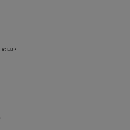
C at EBP
n