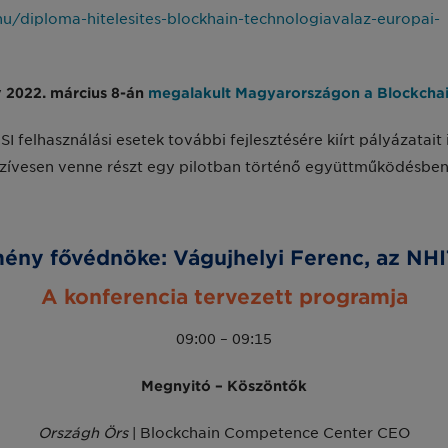
hu/diploma-hitelesites-blockhain-technologiavalaz-europai-
y
2022. március 8-án
megalakult Magyarországon a Blockchain
 felhasználási esetek további fejlesztésére kiírt pályázatait
 szívesen venne részt egy pilotban történő együttműködésben
ény fővédnöke: Vágujhelyi Ferenc, az NHI
A konferencia tervezett programja
09:00 – 09:15
Megnyitó – Köszöntők
Országh Örs
| Blockchain Competence Center CEO