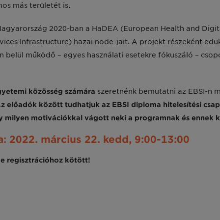
os más területét is.
agyarország 2020-ban a HaDEA (European Health and Digit
vices Infrastructure) hazai node-jait. A projekt részeként ed
I-n belül működő – egyes használati esetekre fókuszáló – cso
gyetemi közösség számára
szeretnénk bemutatni az EBSI-n me
z előadók között tudhatjuk az EBSI diploma hitelesítési csa
gy milyen motivációkkal vágott neki a programnak és ennek k
a: 2022. március 22. kedd, 9:00-13:00
e regisztrációhoz kötött!