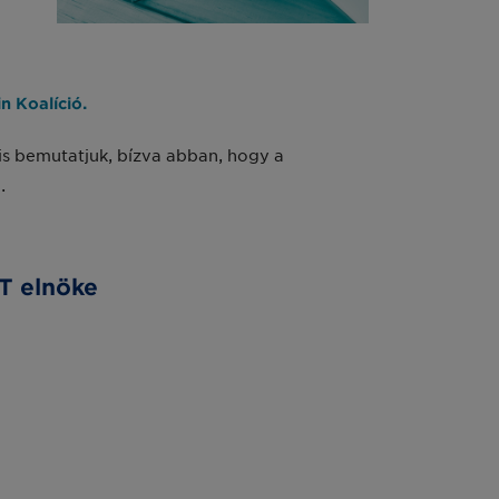
 Koalíció.
 is bemutatjuk, bízva abban, hogy a
.
T elnöke