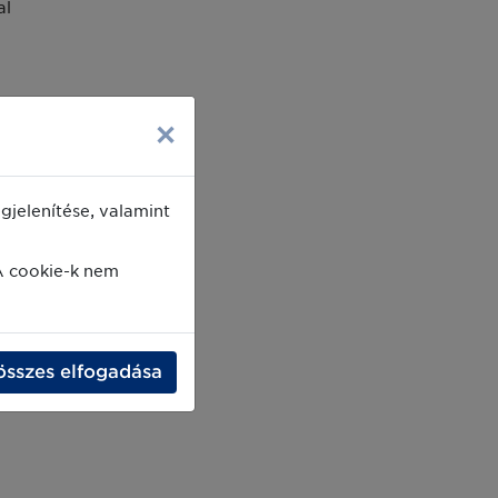
al
×
uct
jelenítése, valamint
A cookie-k nem
összes elfogadása