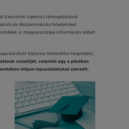
al Executive Agency) támogatásával
ukációs és disszeminációs feladatokat
portokkal. A magyarországi információs oldalt
gvalósított diploma hitelesítési megoldást,
patának vezetőjét, valamint egy a pilotban
eretében milyen tapasztalatokat szerzett.