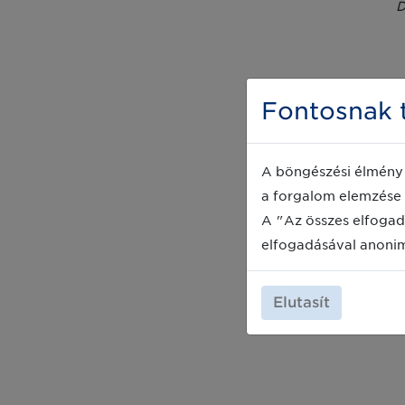
D
Fontosnak t
Ba
A böngészési élmény 
a forgalom elemzése 
A "Az összes elfogad
elfogadásával anoni
Elutasít