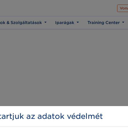
Az üzleti élet közös 
Von
ok & Szolgáltatások
Iparágak
Training Center
artjuk az adatok védelmét