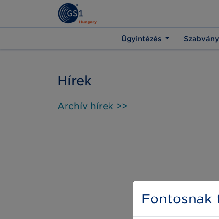
Ügyintézés
Szabvány
Hírek
Archív hírek >>
Fontosnak t