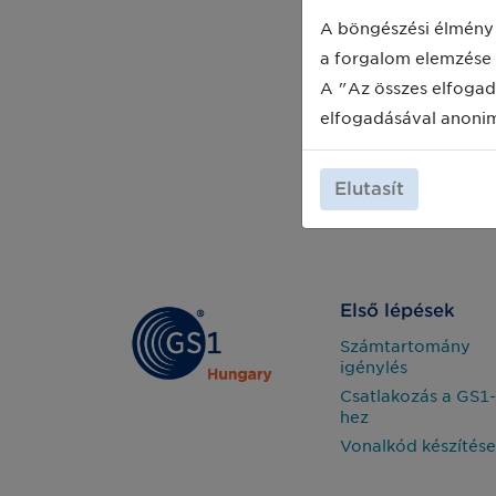
A böngészési élmény 
a forgalom elemzése 
A "Az összes elfogad
elfogadásával anoni
Elutasít
Első lépések
Számtartomány
igénylés
Csatlakozás a GS1-
hez
Vonalkód készítése