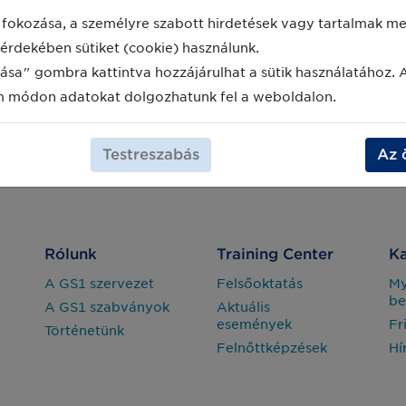
fokozása, a személyre szabott hirdetések vagy tartalmak meg
érdekében sütiket (cookie) használunk.
ása" gombra kattintva hozzájárulhat a sütik használatához. 
m módon adatokat dolgozhatunk fel a weboldalon.
Testreszabás
Az 
Rólunk
Training Center
Ka
A GS1 szervezet
Felsőoktatás
M
be
A GS1 szabványok
Aktuális
események
Fr
Történetünk
Felnőttképzések
Hí