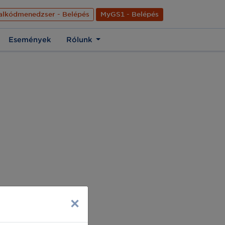
nyelve
Hírek
Kapcsolat
Rólunk
EN
alkódmenedzser - Belépés
MyGS1 - Belépés
Események
Rólunk
×