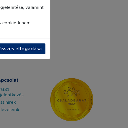
jelenítése, valamint
A cookie-k nem
összes elfogadása
pcsolat
yGS1
jelentkezés
iss hírek
rleveleink