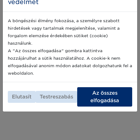
védelmét
2019-12-10
A böngészési élmény fokozása, a személyre szabott
hirdetések vagy tartalmak megjelenítése, valamint a
Egy kis vonalkód-történelem: interjú
forgalom elemzése érdekében sütiket (cookie)
Viszkei György elnökkel
használunk.
A GS1 Magyarország elnöke, Viszkei György a
A "Az összes elfogadása" gombra kattintva
TrendFM rádió "Nap vendége" műsorában járt
és mesélt a vonalkód, illetve a GS1
hozzájárulhat a sütik használatához. A cookie-k nem
szabványrendszer születéséről, az idén 35.
elfogadásával anonim módon adatokat dolgozhatunk fel a
évfordulóját ünneplő magyar szervezet
2019-04-03
weboldalon.
történetéről, a hazai kezdetekről. Hallgassa
meg az interjút most!
Az összes
Elutasít
Testreszabás
elfogadása