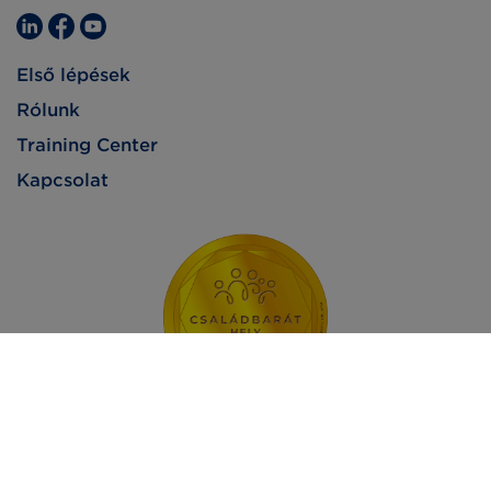
Első lépések
Rólunk
Training Center
Kapcsolat