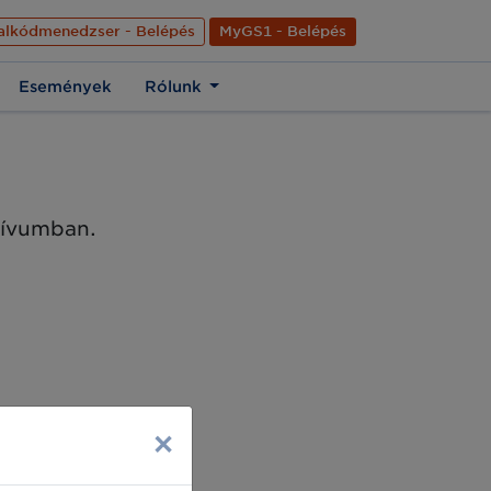
nyelve
Hírek
Kapcsolat
Rólunk
EN
alkódmenedzser - Belépés
MyGS1 - Belépés
Események
Rólunk
chívumban.
×