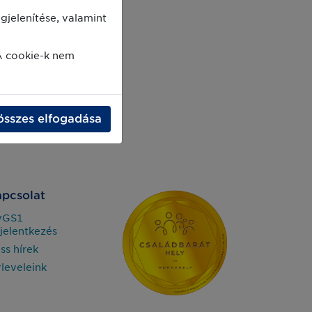
jelenítése, valamint
A cookie-k nem
összes elfogadása
pcsolat
yGS1
jelentkezés
iss hírek
rleveleink