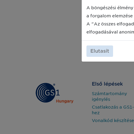
A böngészési élmény 
a forgalom elemzése 
A "Az összes elfogad
elfogadásával anoni
Elutasít
Első lépések
Számtartomány
igénylés
Csatlakozás a GS1-
hez
Vonalkód készítése