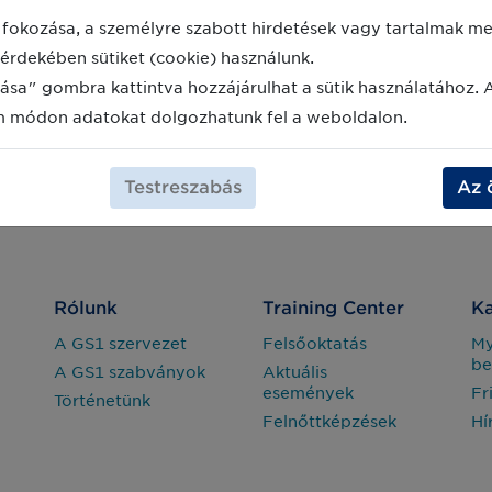
fokozása, a személyre szabott hirdetések vagy tartalmak meg
érdekében sütiket (cookie) használunk.
ása" gombra kattintva hozzájárulhat a sütik használatához. 
m módon adatokat dolgozhatunk fel a weboldalon.
Testreszabás
Az 
Rólunk
Training Center
Ka
A GS1 szervezet
Felsőoktatás
M
be
A GS1 szabványok
Aktuális
események
Fr
Történetünk
Felnőttképzések
Hí