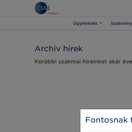
Ügyintézés
Szabvány
Archív hírek
Korábbi szakmai híreinket akár éve
Fontosnak t