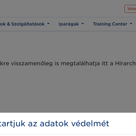
Az üzleti élet közös 
Von
ok & Szolgáltatások
Iparágak
Training Center
kre visszamenőleg is megtalálhatja itt a Hírar
artjuk az adatok védelmét