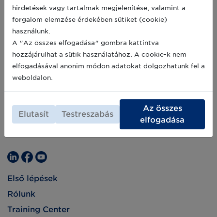
földeken fog tönkremenni. Egy új-zélandi cég
2020-06-11
hirdetések vagy tartalmak megjelenítése, valamint a
azonban már dolgozik a megoldáson.
forgalom elemzése érdekében sütiket (cookie)
használunk.
A "Az összes elfogadása" gombra kattintva
hozzájárulhat a sütik használatához. A cookie-k nem
elfogadásával anonim módon adatokat dolgozhatunk fel a
weboldalon.
Az összes
Elutasít
Testreszabás
elfogadása
Első lépések
Rólunk
Training Center