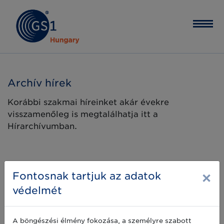
Archív hírek
Korábbi szakmai híreinket akár évekre
visszamenőleg is megtalálhatja itt a
Hírarchívumban.
×
Fontosnak tartjuk az adatok
védelmét
A böngészési élmény fokozása, a személyre szabott