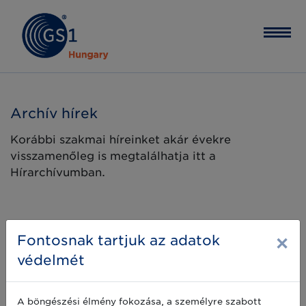
Archív hírek
Korábbi szakmai híreinket akár évekre
visszamenőleg is megtalálhatja itt a
Hírarchívumban.
×
Fontosnak tartjuk az adatok
védelmét
A böngészési élmény fokozása, a személyre szabott