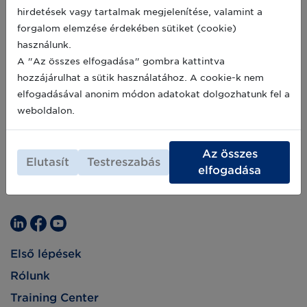
fontosságáról. Úgy tűnik, hogy a lakosság
2019-01-31
hirdetések vagy tartalmak megjelenítése, valamint a
élelmiszer ellátási láncokba vetett bizalma
forgalom elemzése érdekében sütiket (cookie)
drasztikusan megingott. Milyen hatással lesz
mindez az élelmiszer nyomon követés
használunk.
rövidtávú jövőjére?
A "Az összes elfogadása" gombra kattintva
hozzájárulhat a sütik használatához. A cookie-k nem
elfogadásával anonim módon adatokat dolgozhatunk fel a
weboldalon.
Az összes
Elutasít
Testreszabás
elfogadása
Első lépések
Rólunk
Training Center