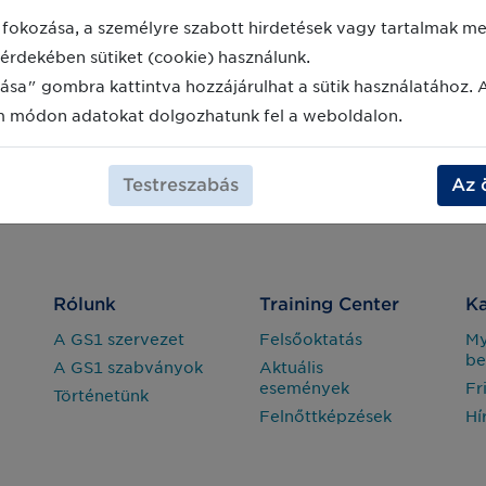
fokozása, a személyre szabott hirdetések vagy tartalmak meg
érdekében sütiket (cookie) használunk.
ása" gombra kattintva hozzájárulhat a sütik használatához. 
m módon adatokat dolgozhatunk fel a weboldalon.
Testreszabás
Az 
Rólunk
Training Center
Ka
A GS1 szervezet
Felsőoktatás
M
be
A GS1 szabványok
Aktuális
események
Fr
Történetünk
Felnőttképzések
Hí