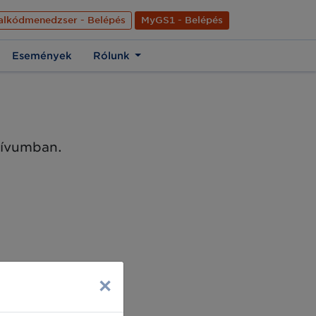
nyelve
Hírek
Kapcsolat
Rólunk
EN
alkódmenedzser - Belépés
MyGS1 - Belépés
Események
Rólunk
chívumban.
×