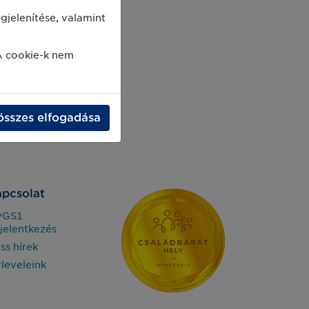
jelenítése, valamint
A cookie-k nem
összes elfogadása
pcsolat
yGS1
jelentkezés
iss hírek
rleveleink