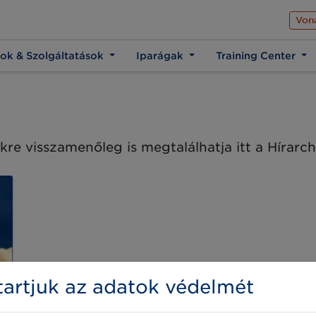
Az üzleti élet közös 
Von
ok & Szolgáltatások
Iparágak
Training Center
kre visszamenőleg is megtalálhatja itt a Hírar
artjuk az adatok védelmét