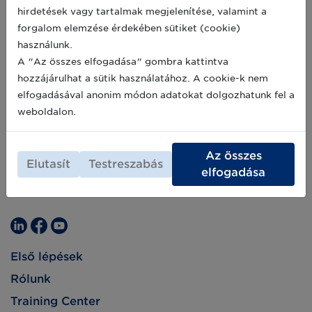
trendekről, amelyek a jövőben az
2019-03-18
hirdetések vagy tartalmak megjelenítése, valamint a
egészségesebb és fenntarthatóbb ételek
forgalom elemzése érdekében sütiket (cookie)
irányába vezethetik az élelmiszerszektort.
használunk.
A "Az összes elfogadása" gombra kattintva
hozzájárulhat a sütik használatához. A cookie-k nem
elfogadásával anonim módon adatokat dolgozhatunk fel a
weboldalon.
Az összes
Elutasít
Testreszabás
elfogadása
Első lépések
Rólunk
Training Center