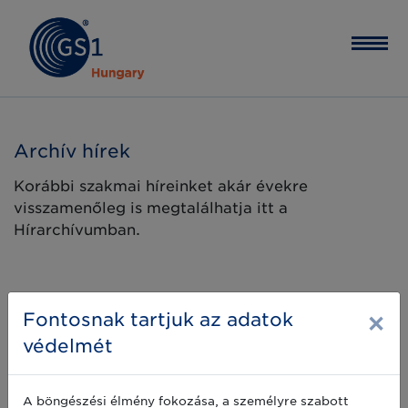
Archív hírek
Korábbi szakmai híreinket akár évekre
visszamenőleg is megtalálhatja itt a
Hírarchívumban.
×
Fontosnak tartjuk az adatok
védelmét
A böngészési élmény fokozása, a személyre szabott