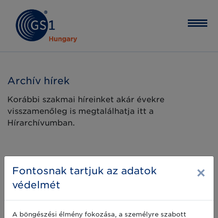
Archív hírek
Korábbi szakmai híreinket akár évekre
visszamenőleg is megtalálhatja itt a
Hírarchívumban.
×
Fontosnak tartjuk az adatok
védelmét
A böngészési élmény fokozása, a személyre szabott