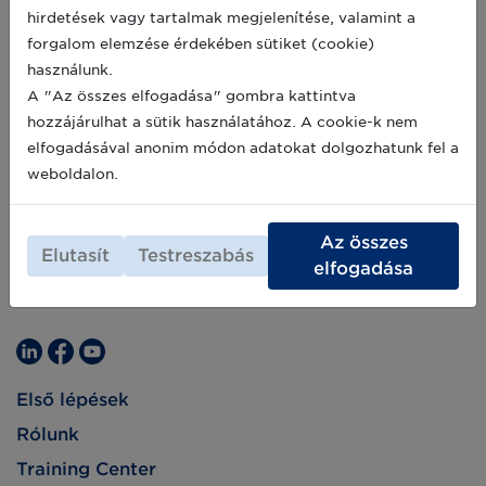
földeken fog tönkremenni. Egy új-zélandi cég
2020-06-11
hirdetések vagy tartalmak megjelenítése, valamint a
azonban már dolgozik a megoldáson.
forgalom elemzése érdekében sütiket (cookie)
használunk.
A "Az összes elfogadása" gombra kattintva
hozzájárulhat a sütik használatához. A cookie-k nem
elfogadásával anonim módon adatokat dolgozhatunk fel a
weboldalon.
Az összes
Elutasít
Testreszabás
elfogadása
Első lépések
Rólunk
Training Center