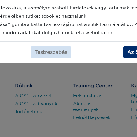
fokozása, a személyre szabott hirdetések vagy tartalmak meg
érdekében sütiket (cookie) használunk.
ása" gombra kattintva hozzájárulhat a sütik használatához. 
m módon adatokat dolgozhatunk fel a weboldalon.
Testreszabás
Az 
Rólunk
Training Center
Ka
A GS1 szervezet
Felsőoktatás
M
be
A GS1 szabványok
Aktuális
események
Fr
Történetünk
Felnőttképzések
Hí