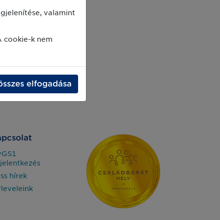
jelenítése, valamint
A cookie-k nem
összes elfogadása
pcsolat
yGS1
jelentkezés
iss hírek
rleveleink