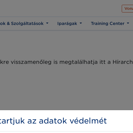
Az üzleti élet közös 
Von
ok & Szolgáltatások
Iparágak
Training Center
kre visszamenőleg is megtalálhatja itt a Hírar
artjuk az adatok védelmét