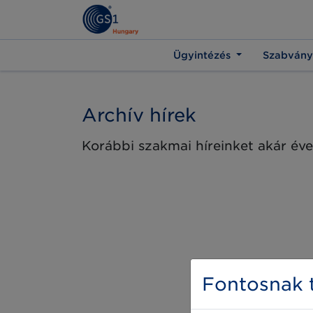
Ügyintézés
Szabvány
Archív hírek
Korábbi szakmai híreinket akár éve
Fontosnak t