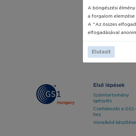
A böngészési élmény 
a forgalom elemzése 
A "Az összes elfogad
elfogadásával anoni
Elutasít
Első lépések
Számtartomány
igénylés
Csatlakozás a GS1-
hez
Vonalkód készítése