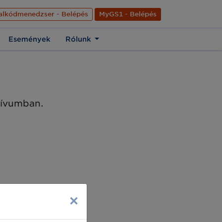
nyelve
Hírek
Kapcsolat
Rólunk
EN
alkódmenedzser - Belépés
MyGS1 - Belépés
Események
Rólunk
chívumban.
×