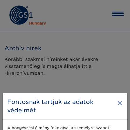
Archív hírek
Korábbi szakmai híreinket akár évekre
visszamenőleg is megtalálhatja itt a
Hírarchívumban.
×
Fontosnak tartjuk az adatok
védelmét
A böngészési élmény fokozása, a személyre szabott