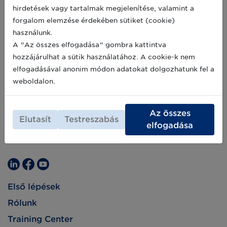
egészségügyi webinár keretében mutatja be a
2020-12-02
hirdetések vagy tartalmak megjelenítése, valamint a
szerializált tápszer nyomonkövetési
forgalom elemzése érdekében sütiket (cookie)
megoldását, amely elnyerte a GS1 Healthcare
csoport „Provider Implementation Best Case
használunk.
Study Award” díjat.
A "Az összes elfogadása" gombra kattintva
hozzájárulhat a sütik használatához. A cookie-k nem
elfogadásával anonim módon adatokat dolgozhatunk fel a
weboldalon.
Az összes
Elutasít
Testreszabás
elfogadása
Első lépések
Rólunk
Training Center