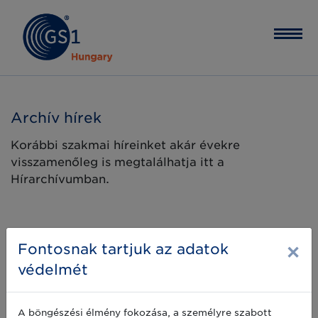
Archív hírek
Korábbi szakmai híreinket akár évekre
visszamenőleg is megtalálhatja itt a
Hírarchívumban.
×
Fontosnak tartjuk az adatok
védelmét
A böngészési élmény fokozása, a személyre szabott