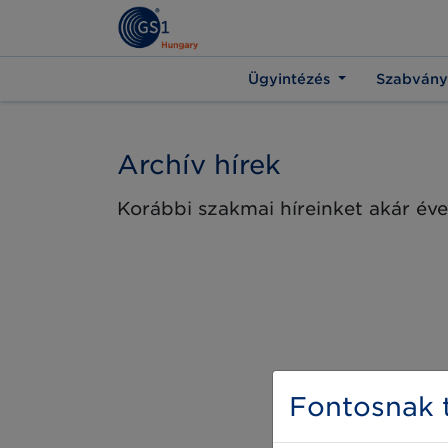
Ügyintézés
Szabvány
Archív hírek
Korábbi szakmai híreinket akár éve
Fontosnak t