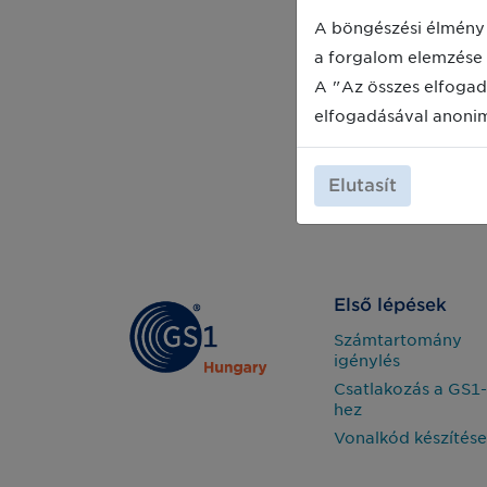
A böngészési élmény 
a forgalom elemzése 
A "Az összes elfogad
elfogadásával anoni
Elutasít
Első lépések
Számtartomány
igénylés
Csatlakozás a GS1-
hez
Vonalkód készítése