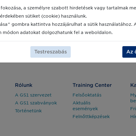
fokozása, a személyre szabott hirdetések vagy tartalmak meg
érdekében sütiket (cookie) használunk.
ása" gombra kattintva hozzájárulhat a sütik használatához. 
m módon adatokat dolgozhatunk fel a weboldalon.
Testreszabás
Az 
Rólunk
Training Center
Ka
A GS1 szervezet
Felsőoktatás
M
be
A GS1 szabványok
Aktuális
események
Fr
Történetünk
Felnőttképzések
Hí