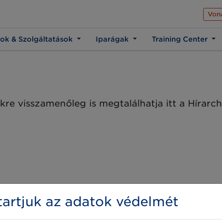
Az üzleti élet közös 
Von
ok & Szolgáltatások
Iparágak
Training Center
kre visszamenőleg is megtalálhatja itt a Hírar
artjuk az adatok védelmét