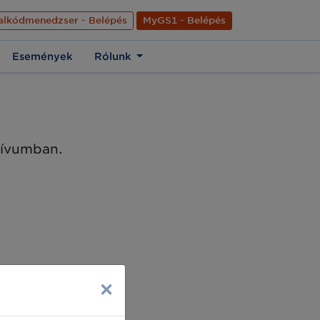
nyelve
Hírek
Kapcsolat
Rólunk
EN
alkódmenedzser - Belépés
MyGS1 - Belépés
Események
Rólunk
chívumban.
×