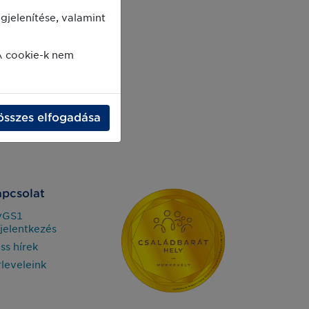
jelenítése, valamint
A cookie-k nem
összes elfogadása
pcsolat
yGS1
jelentkezés
iss hírek
rleveleink