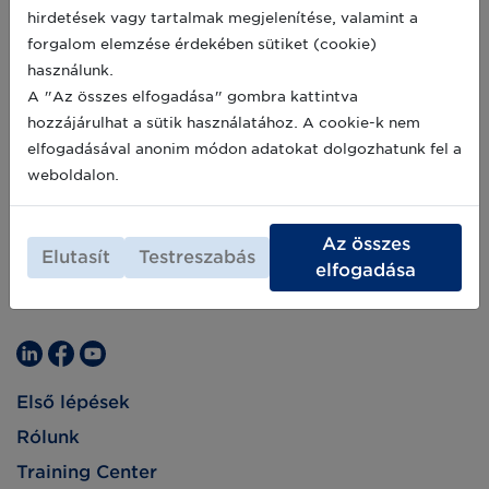
2021. október 1-jén, pénteken technikai okok
hirdetések vagy tartalmak megjelenítése, valamint a
miatt zárva tart.Dear GS1 Partner,We would
2021-09-27
forgalom elemzése érdekében sütiket (cookie)
like to kindly inform you, that the Customer
használunk.
Service and the offices of GS1 Hungary will be
closed on this Friday, 1st of October 2021.
A "Az összes elfogadása" gombra kattintva
hozzájárulhat a sütik használatához. A cookie-k nem
elfogadásával anonim módon adatokat dolgozhatunk fel a
weboldalon.
Az összes
Elutasít
Testreszabás
elfogadása
Első lépések
Rólunk
Training Center