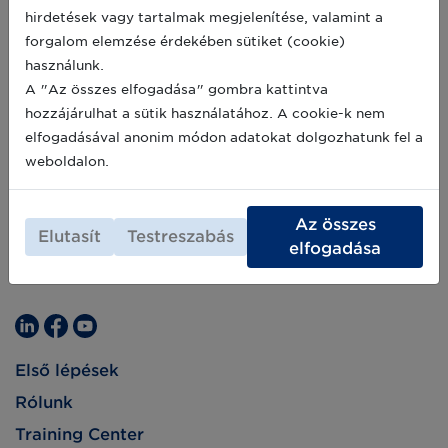
szeptember 29-én 9:00-15:00 óra között kerül
2021-09-17
hirdetések vagy tartalmak megjelenítése, valamint a
sor a Microsoft Teams platformon. A program
forgalom elemzése érdekében sütiket (cookie)
a GS1 Magyarország partnerei számára
ingyenes!
használunk.
A "Az összes elfogadása" gombra kattintva
hozzájárulhat a sütik használatához. A cookie-k nem
elfogadásával anonim módon adatokat dolgozhatunk fel a
weboldalon.
Az összes
Elutasít
Testreszabás
elfogadása
Első lépések
Rólunk
Training Center