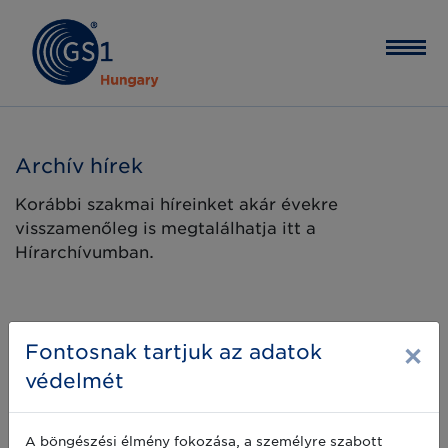
Archív hírek
Korábbi szakmai híreinket akár évekre
visszamenőleg is megtalálhatja itt a
Hírarchívumban.
×
Fontosnak tartjuk az adatok
védelmét
A böngészési élmény fokozása, a személyre szabott