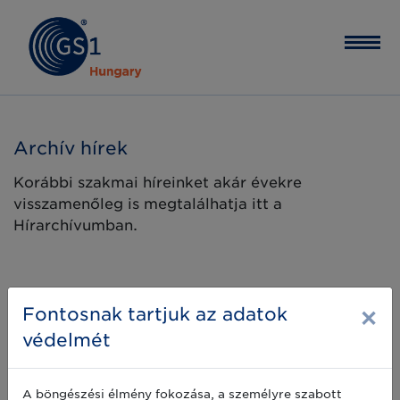
Archív hírek
Korábbi szakmai híreinket akár évekre
visszamenőleg is megtalálhatja itt a
Hírarchívumban.
×
Fontosnak tartjuk az adatok
védelmét
A böngészési élmény fokozása, a személyre szabott