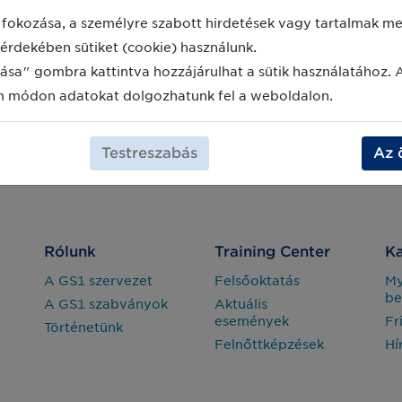
fokozása, a személyre szabott hirdetések vagy tartalmak meg
érdekében sütiket (cookie) használunk.
ása" gombra kattintva hozzájárulhat a sütik használatához. 
m módon adatokat dolgozhatunk fel a weboldalon.
Testreszabás
Az 
Rólunk
Training Center
Ka
A GS1 szervezet
Felsőoktatás
M
be
A GS1 szabványok
Aktuális
események
Fr
Történetünk
Felnőttképzések
Hí