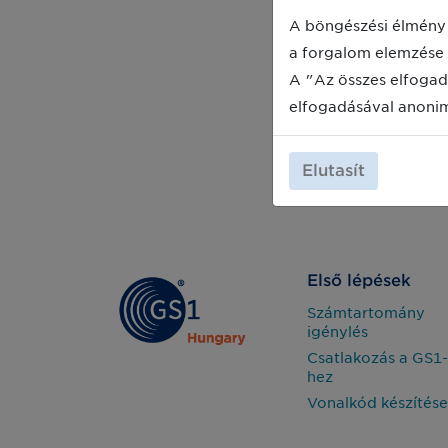
A böngészési élmény 
a forgalom elemzése 
A "Az összes elfogad
elfogadásával anoni
Elutasít
Első lépések
Számtartomány
igénylés
Csatlakozás a GS1-
hez
Vonalkód készítése