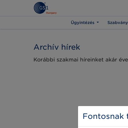
Ügyintézés
Szabvány
Archív hírek
Korábbi szakmai híreinket akár éve
Fontosnak t