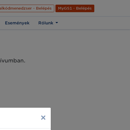
nyelve
Hírek
Kapcsolat
Rólunk
EN
alkódmenedzser - Belépés
MyGS1 - Belépés
Események
Rólunk
chívumban.
×