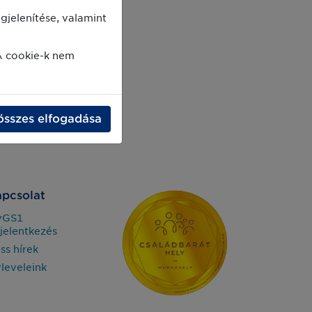
jelenítése, valamint
A cookie-k nem
összes elfogadása
pcsolat
yGS1
jelentkezés
iss hírek
rleveleink