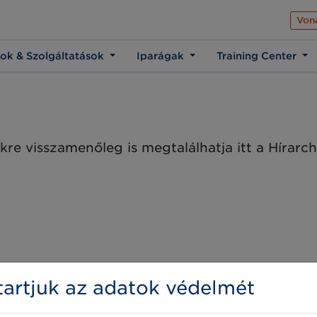
Az üzleti élet közös 
Von
ok & Szolgáltatások
Iparágak
Training Center
kre visszamenőleg is megtalálhatja itt a Hírar
artjuk az adatok védelmét