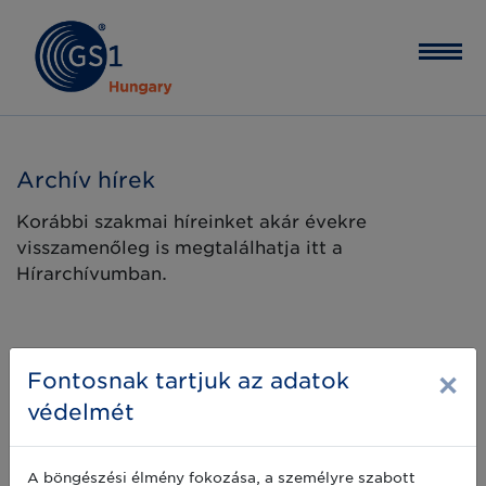
Archív hírek
Korábbi szakmai híreinket akár évekre
visszamenőleg is megtalálhatja itt a
Hírarchívumban.
×
Fontosnak tartjuk az adatok
védelmét
A böngészési élmény fokozása, a személyre szabott